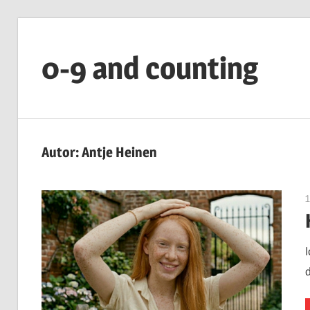
Zum
Inhalt
0-9 and counting
springen
Numero
Nuncius
Autor:
Antje Heinen
1