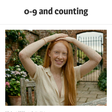
Zum
0-9 and counting
Inhalt
springen
Numero
Nuncius