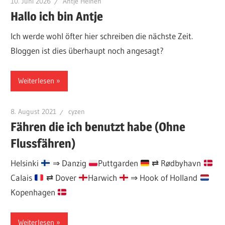
10. Juni 2026
Antje Heinen
Hallo ich bin Antje
Ich werde wohl öfter hier schreiben die nächste Zeit.
Bloggen ist dies überhaupt noch angesagt?
Weiterlesen
8. August 2021
cyzen
Fähren die ich benutzt habe (Ohne
Flussfähren)
Helsinki
⇒ Danzig
Puttgarden
⇄ Rødbyhavn
Calais
⇄ Dover
Harwich
⇒ Hook of Holland
Kopenhagen
Weiterlesen