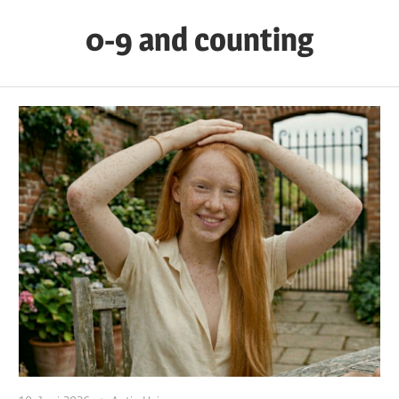
Zum
0-9 and counting
Inhalt
springen
Numero
Nuncius